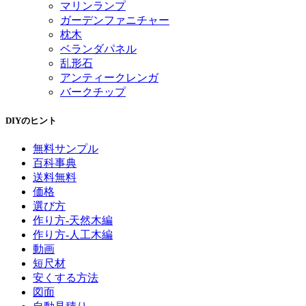
マリンランプ
ガーデンファニチャー
枕木
ベランダパネル
乱形石
アンティークレンガ
バークチップ
DIYのヒント
無料サンプル
百科事典
送料無料
価格
選び方
作り方-天然木編
作り方-人工木編
動画
短尺材
安くする方法
図面