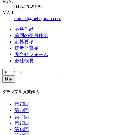
FAX:
047-470-9179
MAIL：
contact@liebejapan.com
応募作品
前回の受賞作品
応募要項
選考と賞品
問合せフォーム
会社概要
グランプリ 入賞作品
第23回
第22回
第21回
第20回
第19回