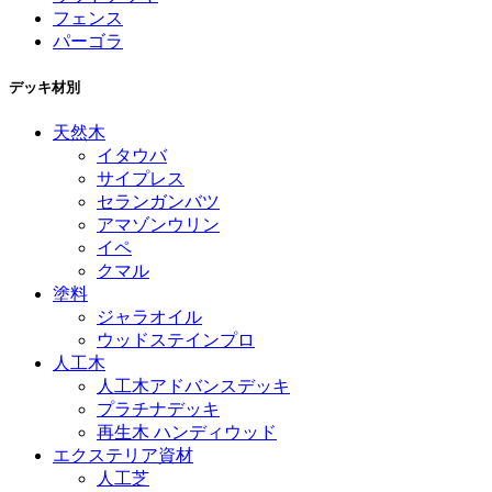
フェンス
パーゴラ
デッキ材別
天然木
イタウバ
サイプレス
セランガンバツ
アマゾンウリン
イペ
クマル
塗料
ジャラオイル
ウッドステインプロ
人工木
人工木アドバンスデッキ
プラチナデッキ
再生木 ハンディウッド
エクステリア資材
人工芝