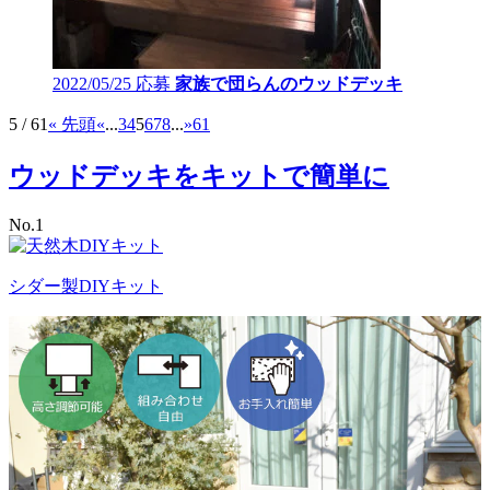
2022/05/25 応募
家族で団らんのウッドデッキ
5 / 61
« 先頭
«
...
3
4
5
6
7
8
...
»
61
ウッドデッキをキットで簡単に
No.
1
シダー製DIYキット